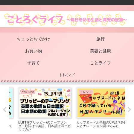
ちょっとおでかけ
旅行
お買い物
美容と健康
子育て
ことライフ
トレンド
YouTube
トレンド
お
BLIPPI(ブリッピー)のテーマソン
カップヌードル辛麺のCM誰？外国
ダイ
べて
グ！歌詞は？英語、日本語で耳コピ
人とナレーション調べてみた
お菓
してみた