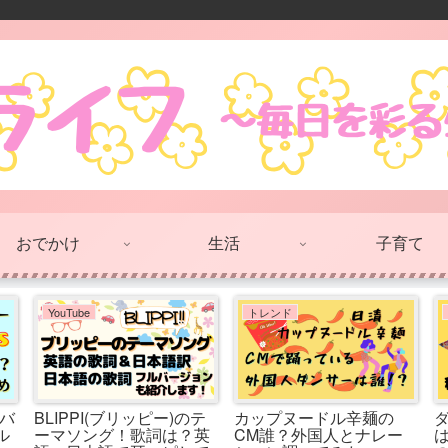
おでかけ
生活
子育て
美容と健康
美容と健康
ー
【骨格診断ウェーブ】貧
【ブルべ夏×骨格ウェー
乳に見えるってほんと？
ブ】診断結果をどう活か