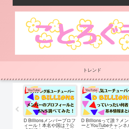
トレンド
美容と健康
美容と健康
）市川販
【下着選び】何カップ？
【ブルべ夏×骨格ウェ
た！高級
いろんなお店で測定して
ブ】オシャレは足元か