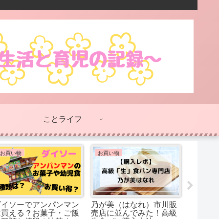
ことライフ
美容と健康
ことライフ
YouTube
ふたいがくそうは加入す
卒業式にも使える？！心
D Bil
べき？学生さんには保険
に残った先生の言葉
ィール