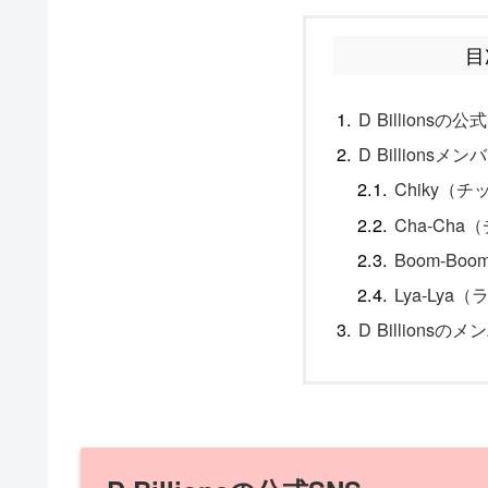
目
D Billionsの公
D Billions
Chiky（
Cha-Ch
Boom-B
Lya-Lya
D Billion