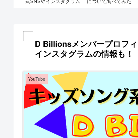
法
もらった結果・・・
ら！？靴の整理をしま
た
D Billionsメンバープ
インスタグラムの情報も！
YouTube