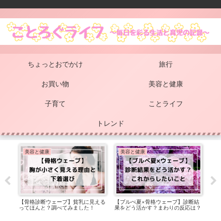
ちょっとおでかけ
旅行
お買い物
美容と健康
子育て
ことライフ
トレンド
美容と健康
美容と健康
美
シャ
【骨格診断ウェーブ】貧乳に見える
【ブルべ夏×骨格ウェーブ】診断結
ふた
まし
ってほんと？調べてみました！
果をどう活かす？まわりの反応は？
さん
り！