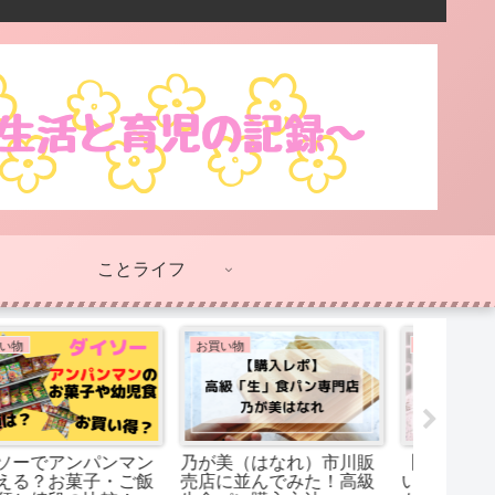
ことライフ
美容と健康
ことライフ
YouTube
ふたいがくそうは加入す
卒業式にも使える？！心
D Bil
べき？学生さんには保険
に残った先生の言葉
ィール