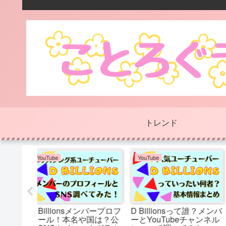
トレンド
美容と健康
美容と健康
）市川販
【下着選び】何カップ？
【ブルべ夏×骨格ウェ
た！高級
いろんなお店で測定して
ブ】オシャレは足元か