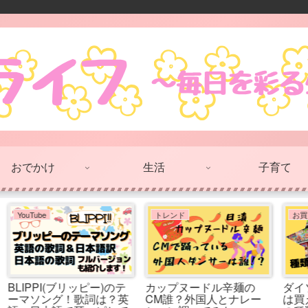
おでかけ
生活
子育て
美容と健康
美容と健康
ー
【骨格診断ウェーブ】貧
【ブルべ夏×骨格ウェー
乳に見えるってほんと？
ブ】診断結果をどう活か