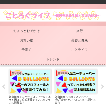
ちょっとおでかけ
旅行
お買い物
美容と健康
子育て
ことライフ
トレンド
YouTube
YouTube
Y
た先
D Billionsメンバープロフィール！本
D Billionsって誰？メンバーと
BL
名や国は？公式SNSやインスタグラ
YouTubeチャンネルについて調べて
グ！
ムの情報も！
みた
して